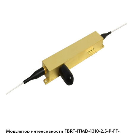
Модулятор интенсивности FBRT-ITMD-1310-2.5-P-FF-