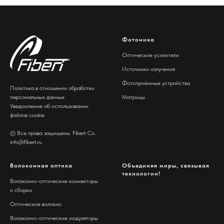
Фотоника
Оптические усилители
Источники излучения
Фотоприёмные устройства
Политика в отношении обработки
персональных данных
Матрицы
Уведомление об использовании
файлов cookie
© Все права защищены. Fibert Co.
info@fibert.ru
Волоконная оптика
Объединяя миры, связывая
технологии!
Волоконно-оптические коннекторы
и сборки
Оптическое волокно
Волоконно-оптические модуляторы