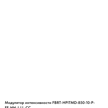
Модулятор интенсивности FBRT-HPITMD-850-10-P-
FF-HH-J-LL-CC