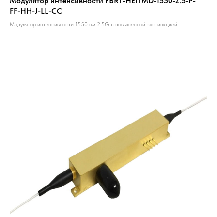
Модулятор интенсивности FBRT-HEITMD-1550-2.5-P-
FF-HH-J-LL-CC
Модулятор интенсивности 1550 нм 2.5G с повышенной экстинкцией