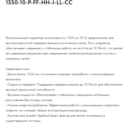
1550-10-P-FF-HH-J-LL-CC
Купить
Высокомощный модулятор интенсивности 1550 нм 10 G предназначен для
высокоскоростной передачи данных в оптических сетях. Этот модулятор
обеспечивает надежную и стабильную работу на частоте до 10 Гбит/с, что делает
его идеальным решением для современных телекоммуникационных систем и
локальных сетей.
Характеристики:
• Длина волны: 1550 нм, оптимально подходит для работы с многомодовыми
волокнами.
• Скорость передачи: Поддержка передачи данных до 10 Гбит/с для обеспечения
высокой пропускной способности.
• Высокая мощность: Обеспечивает стабильное соединение на больших
расстояниях без потерь сигнала.
• Низкое энергопотребление: Эффективная работа с минимальными затратами
энергии, что снижает общие эксплуатационные расходы.
• Компактный дизайн: Удобный форм-фактор для легкой интеграции в
существующие системы.