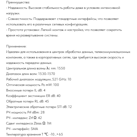
Преимущества:
• Надежность: Высокая стабильность работы даже в условиях интенсивной
нагрузки.
• Совместимость: Поддерживает стандартные интерфейсы, что позволяет
использовать его в различных сетевых конфигурациях.
• Простота установки: Легкий монтаж и настройка, что позволяет сократить
время на развертывание системы.
Применение:
Идеален для использования в центрах обработки данных, телекоммуникационных
компаниях, а также в корпоративных сетях, где требуется высокая скорость и
надежность передачи данных.
Центральная длина волны λc nm: 1550
Диапазон длин волн: 1530-1570
Рабочий диапазон модуляции, S21 GHz: 10
Оптическая мощность Po mW: 100
Вносимые потери IL dB: 4
Коэффициент экстинкции ER dB: 40
Обратные потери RL dB: 45
Электрические обратные потери S11 dB: 12
РЧ мощность Prf dBm: 28
РЧ -импеданс Zrf Ω: 42
Сдвиг импеданса Zbias Ω: 1М
РЧ -интерфейс: SMA
Температура хранения T ℃: -10...+65