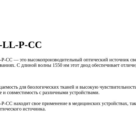
-LL-P-CC
CC — это высокопроизводительный оптический источник света
аниях. С длиной волны 1550 нм этот диод обеспечивает отличну
цаемость для биологических тканей и высокую чувствительност
ие и совместимость с различными устройствами.
C находит свое применение в медицинских устройствах, таких
птического источника.