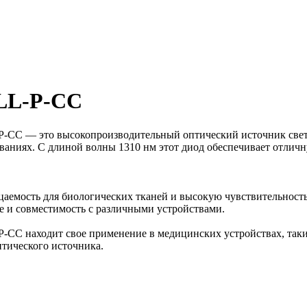
LL-P-CC
C — это высокопроизводительный оптический источник света,
аниях. С длиной волны 1310 нм этот диод обеспечивает отличну
цаемость для биологических тканей и высокую чувствительност
ие и совместимость с различными устройствами.
C находит свое применение в медицинских устройствах, таких
птического источника.