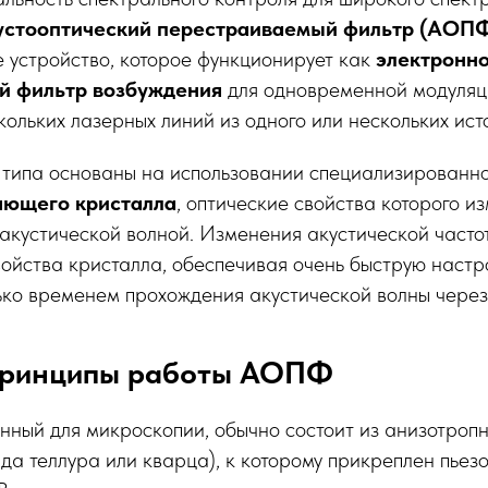
устооптический перестраиваемый фильтр (АОП
 устройство, которое функционирует как
электронно
й фильтр возбуждения
для одновременной модуляц
кольких лазерных линий из одного или нескольких ист
 типа основаны на использовании специализированн
яющего кристалла
, оптические свойства которого и
акустической волной. Изменения акустической часто
йства кристалла, обеспечивая очень быструю настр
ко временем прохождения акустической волны через
принципы работы АОПФ
ный для микроскопии, обычно состоит из анизотропн
да теллура или кварца), к которому прикреплен пьез