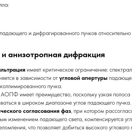
лла:
глы падающего и дифрагированного пучков относительно
 и анизотропная дифракция
ильтрация
имеет критическое ограничение: спектрал
няется в зависимости от
угловой апертуры
падающего
 коллимированного пучка.
АОПФ имеет преимущество, поскольку узкая полоса
ваться в широком диапазоне углов падающего пучка. 
ческого согласования фаз
, при котором рассоглас
вым изменением падающего света, компенсируется у
еломления, что позволяет добиться высокого углового 