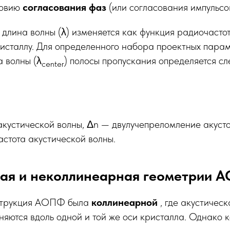
ловию
согласования фаз
(или согласования импульсов
лина волны (λ) изменяется как функция радиочастотн
ристаллу. Для определенного набора проектных пар
 волны (λ
) полосы пропускания определяется с
center​
кустической волны, Δn — двулучепреломление акуст
астота акустической волны.
ая и неколлинеарная геометрии 
струкция АОПФ была
коллинеарной
, где акустическ
яются вдоль одной и той же оси кристалла. Однако 