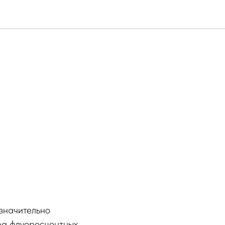
 фильтры
значительно
ра флуоресцентных