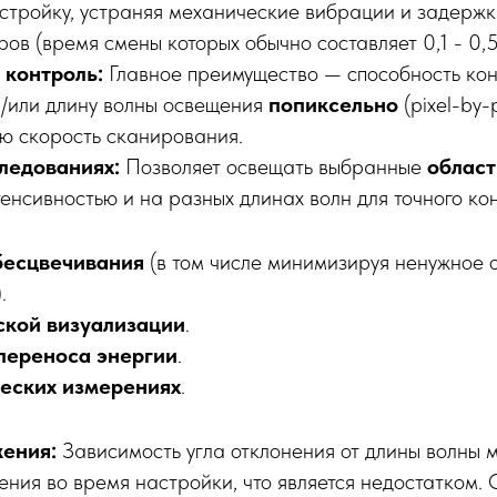
стройку, устраняя механические вибрации и задержк
ов (время смены которых обычно составляет 0,1 - 0,5
 контроль:
Главное преимущество — способность ко
и/или длину волны освещения
попиксельно
(pixel-by-
ую скорость сканирования.
следованиях:
Позволяет освещать выбранные
област
енсивностью и на разных длинах волн для точного кон
бесцвечивания
(в том числе минимизируя ненужное 
.
кой визуализации
.
переноса энергии
.
еских измерениях
.
ения:
Зависимость угла отклонения от длины волны 
ния во время настройки, что является недостатком. 