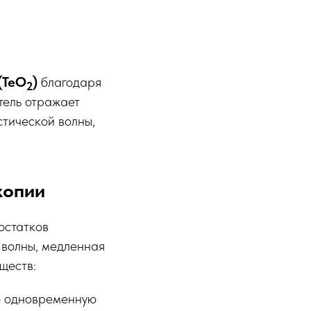
(TeO
)
благодаря
2
атель отражает
стической волны,
копии
остатков
волны, медленная
ществ:
 одновременную