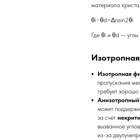
материала криста
θi​−θd​=Δnsin2θi​
Где θi​ и θd​ — у
Изотропная
Изотропная ф
пропускания ме
требует хорошо
Анизотропный
может поддержи
за счет
некрити
вызванное угло
из-за двулучепр