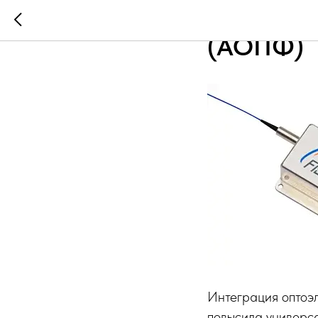
Акустооп
(АОПФ)
Интеграция оптоэ
повысила универса