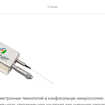
тические перестраиваемые
Статьи
лектронных технологий в конфокальную микроскопию 
льность спектрального контроля для широкого спект