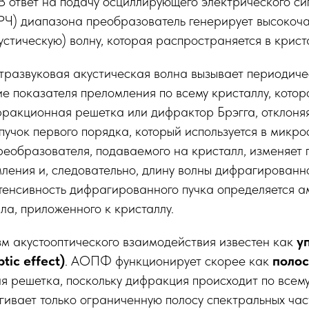
В ответ на подачу осциллирующего электрического си
(РЧ) диапазона преобразователь генерирует высокоч
стическую) волну, которая распространяется в крист
тразвуковая акустическая волна вызывает периодиче
 показателя преломления по всему кристаллу, котор
ракционная решетка или дифрактор Брэгга, отклоня
 пучок первого порядка, который используется в микр
реобразователя, подаваемого на кристалл, изменяет
ления и, следовательно, длину волны дифрагированно
тенсивность дифрагированного пучка определяется а
ла, приложенного к кристаллу.
м акустооптического взаимодействия известен как
у
tic effect)
. АОПФ функционирует скорее как
полос
я решетка, поскольку дифракция происходит по всем
гивает только ограниченную полосу спектральных част