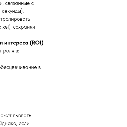
и, связанные с
 секунды).
нтролировать
pixel), сохраняя
и интереса (ROI)
троля в:
обесцвечивание в
может вызвать
Однако, если