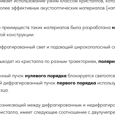
ивает использование узким классом кристаллов, кот
более эффективных акустооптических материалов (на
я преимуществ таких материалов была разработана
н
той конструкции:
ифрагированный свет и падающий широкополосный с
выходят из кристалла по разным траекториям,
поляри
нный пучок
нулевого порядка
блокируется светоотсе
й дифрагированный пучок
первого порядка
использу
зца.
 возникающий между дифрагированным и недифрагир
ристалла, имеет следующее соотношение с двулучепр