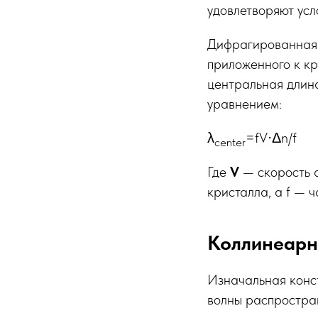
удовлетворяют ус
Дифрагированная д
приложенного к к
центральная длина
уравнением:
λ
=fV⋅Δn​/f
center​
Где
V
— скорость а
кристалла, а f — ч
Коллинеарн
Изначальная кон
волны распростран