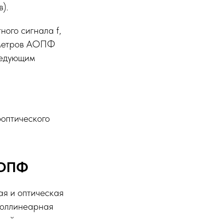
).
ого сигнала f,
аметров АОПФ
ледующим
ооптического
АОПФ
ая и оптическая
коллинеарная