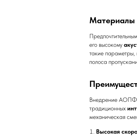
Материалы 
Предпочтительны
его высокому
акус
такие параметры, 
полоса пропускан
Преимущест
Внедрение АОПФ в
традиционных
ин
механическая смен
Высокая скоро