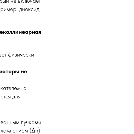
орый не включает
пример, диоксид
еколлинеарная
вет физически
заторы не
кателем, а
ется для
ованным пучками
еломлением (Δn)