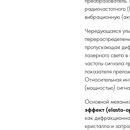
преобразователь. 
радиочастотного 
вибрационную (аку
Чередующаяся уль
перераспределение
пропускающая диф
лазерного света в
частоты сигнала п
показателя прелом
Относительная ин
(мощностью) сигна
Основной механиз
эффект (elasto-op
как дифракционна
кристалла и затра