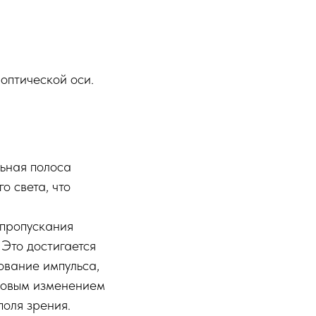
 оптической оси.
ьная полоса
 света, что
 пропускания
Это достигается
ование импульса,
гловым изменением
поля зрения.