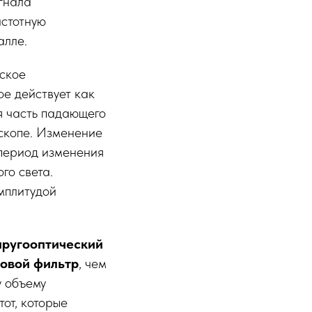
гнала
астотную
алле.
ское
ое действует как
я часть падающего
оскопе. Изменение
 период изменения
го света.
мплитудой
пругооптический
овой фильтр
, чем
у объему
от, которые