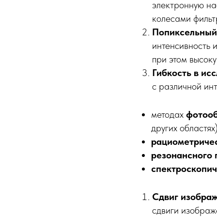
электронную на
колесами фильтр
Попиксельный
интенсивность 
при этом высок
Гибкость в ис
с различной инт
методах
фотоо
других областях)
рациометричес
резонансного 
спектроскопич
Сдвиг изображ
сдвиги изображе