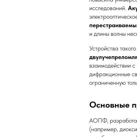
исследований.
Ак
электрооптическое
перестраиваемы
и длины волны нес
Устройства такого
двулучепреломл
взаимодействии с 
дифракционные сво
ограниченную толь
Основные 
АОПФ, разработан
(например, диокси