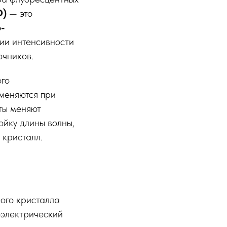
Ф)
— это
-
ии интенсивности
очников.
ого
зменяются при
ты меняют
ойку длины волны,
 кристалл.
ого кристалла
оэлектрический