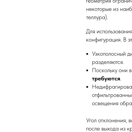
геометрия огранич
некоторые из наи
теллура).
Для использовани
конфигурация. В э
Узкополосный д
разделяются.
Поскольку они 
требуются
.
Недифрагирова
отфильтрованны
освещения обра
Угол отклонения,
после выхода из к