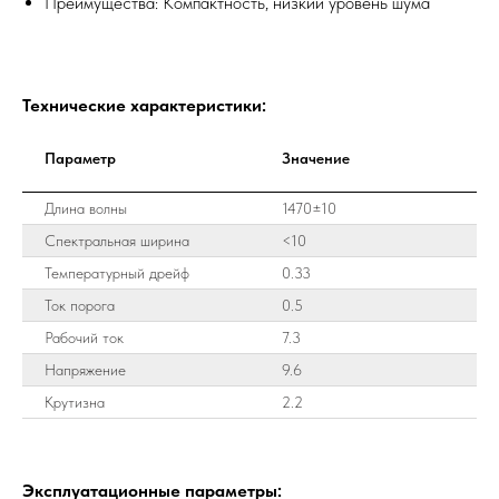
Преимущества: Компактность, низкий уровень шума
Технические характеристики:
Параметр
Значение
Длина волны
1470±10
Спектральная ширина
<10
Температурный дрейф
0.33
Ток порога
0.5
Рабочий ток
7.3
Напряжение
9.6
Крутизна
2.2
Эксплуатационные параметры: