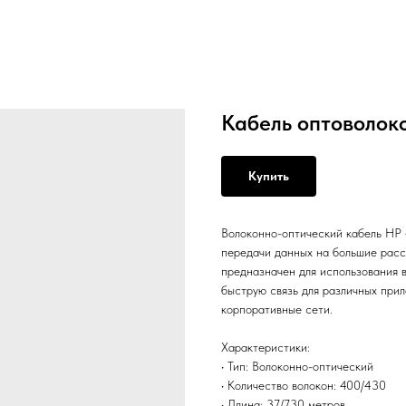
Кабель оптоволок
Купить
Волоконно-оптический кабель HP
передачи данных на большие расс
предназначен для использования 
быструю связь для различных при
корпоративные сети.
Характеристики:
• Тип: Волоконно-оптический
• Количество волокон: 400/430
• Длина: 37/730 метров