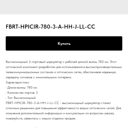
FBRT-HPICIR-780-3-A-HH-J-LL-CC
Купить
Высокомощный 3-портовый циркулятор с рабочей длиной волны 780 нм. Этот
оптический компонент разработан для использования в высокопроизводительных
телекоммуникационных системах и оптических сетях, обеспечивая надежную
передачу сигналов с минимальными потерями.
Характеристики:
• Длина волны: 780 нм
• Количество портов: 3
• Тип: Высокомощный
FBRT-HPICIR-780-3-A-HH-J-LL-CC - высокомощный циркулятор станет
отличным решением для повышения эффективности ваших оптических сетей. Для
получения дополнительной информации и консультации по вопросам заказа,
пожалуйста, свяжитесь с нашим отделом продаж.