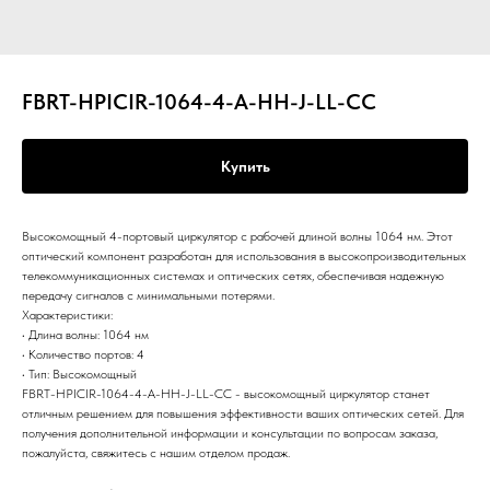
FBRT-HPICIR-1064-4-A-HH-J-LL-CC
Купить
Высокомощный 4-портовый циркулятор с рабочей длиной волны 1064 нм. Этот
оптический компонент разработан для использования в высокопроизводительных
телекоммуникационных системах и оптических сетях, обеспечивая надежную
передачу сигналов с минимальными потерями.
Характеристики:
• Длина волны: 1064 нм
• Количество портов: 4
• Тип: Высокомощный
FBRT-HPICIR-1064-4-A-HH-J-LL-CC - высокомощный циркулятор станет
отличным решением для повышения эффективности ваших оптических сетей. Для
получения дополнительной информации и консультации по вопросам заказа,
пожалуйста, свяжитесь с нашим отделом продаж.